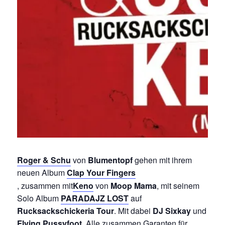
Roger & Schu
von
Blumentopf
gehen mit ihrem
neuen Album
Clap Your Fingers
, zusammen mit
Keno
von
Moop Mama
, mit seinem
Solo Album
PARADAJZ LOST
auf
Rucksackschickeria Tour
. Mit dabei
DJ Sixkay
und
Flying Pussyfoot
. Alle zusammen Garanten für