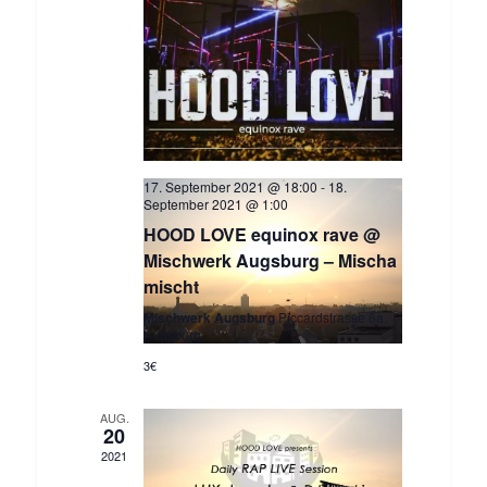
17. September 2021 @ 18:00
-
18.
September 2021 @ 1:00
HOOD LOVE equinox rave @
Mischwerk Augsburg – Mischa
mischt
Mischwerk Augsburg
Piccardstrasse 6a,
Augsburg
3€
AUG.
20
2021