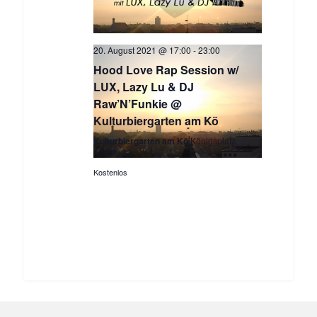
20. August 2021 @ 17:00
-
23:00
Hood Love Rap Session w/
LUX, Lazy Lu & DJ
Raw’N’Funkie @
Kulturbiergarten am Kö
Kulturbiergarten am Kö
Königsplatz,
Augsburg
Kostenlos