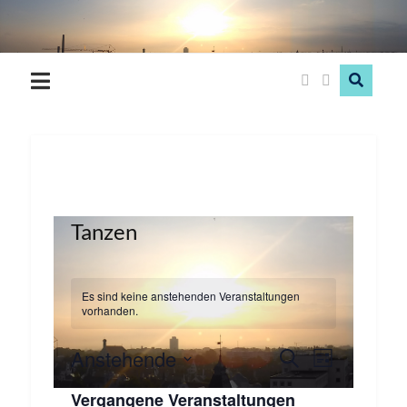
Hood
Love
Tanzen
Es sind keine anstehenden Veranstaltungen
vorhanden.
Anstehende
Veranstaltungen
Veranstaltu
Suche
Liste
Ansichten-
Suche
Datum
Vergangene Veranstaltungen
wählen.
Navigation