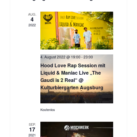
und
Ansichten,
AUG.
Navigation
4
2022
4. August 2022 @ 19:00
-
23:00
Hood Love Rap Session mit
Liquid & Maniac Live „The
Gaudi is 2 Real“ @
Kulturbiergarten Augsburg
Kulturbiergarten am Kö
Königsplatz,
Augsburg
Kostenlos
SEP.
17
2021