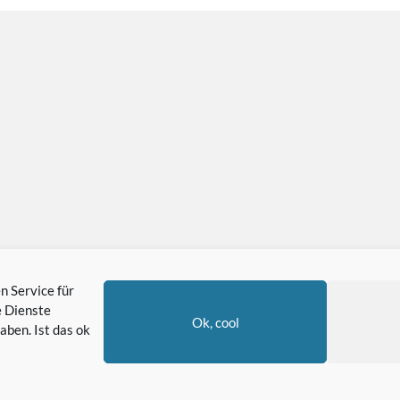
 Service für
 Dienste
Ok, cool
aben. Ist das ok
©2024 HOOD LOVE® - ALL RIGHTS RESERVED