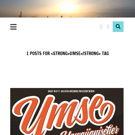
Hood
Love
1 POSTS FOR <STRONG>UMSE</STRONG> TAG