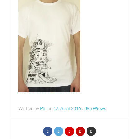
Written by
Phil
in
17. April 2016
/
395 Wiews