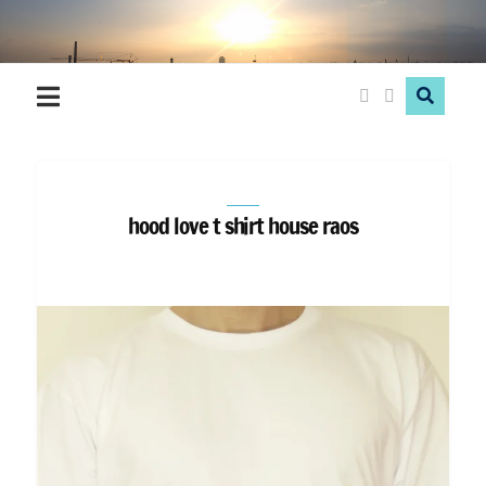
Hood
Love
hood love t shirt house raos