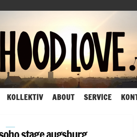
Hood
Love
KOLLEKTIV
ABOUT
SERVICE
KON
 soho stage augsburg