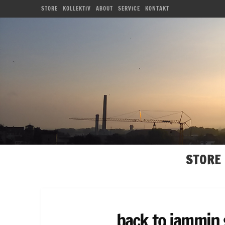
STORE
KOLLEKTIV
ABOUT
SERVICE
KONTAKT
STORE
back to jammin