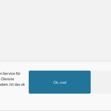
 Service für
 Dienste
Ok, cool
aben. Ist das ok
©2024 HOOD LOVE® - ALL RIGHTS RESERVED