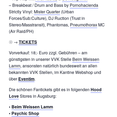
– Breakbeat / Drum and Bass by
Pornohacienda
Strictly Vinyl:
Mister Quarter
(Urban
Forces/Sub:Culture), DJ Ruction (Trust in
Stereo/Masstransit), Phantomas,
Pneumothorax
MC
(Air Raid/PH)
☉ →
TICKETS
Vorverkauf: 18;- Euro zzgl. Gebühren – am
günstigsten in unserer VVK Stelle
Beim Weissen
Lamm
, ansonsten natürlich bundesweit an allen
bekannten VVK Stellen, im Kantine Webshop und
über
Eventim
.
Die schönen Fantickets gibt es in folgenden
Hood
Love
Stores in Augsburg:
•
Beim Weissen Lamm
•
Psychic Shop