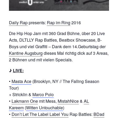
Daily Rap
presents:
Rap im Ring
2016
Die Hip Hop Jam mit 360 Grad Bühne, über 20 Live
Acts, DLTLLY Rap Battles, Beatbox Showcase, B-
Boys und viel Graffiti – Dank dem 14.Geburtstag der
Kantine Augsburg
dieses Mal richtig dick auf 3 Areas,
2 Bühnen und mit vielen Specials.
♪
LIVE:
•
Masta Ace
(Brooklyn, NY // The Falling Season
Tour)
+ Stricklin &
Marco Polo
•
Lakmann One
mit Mess,
MistahNice
&
AL
Kareem
(
Witten Untouchable
)
•
Don’t Let The Label Label You
Rap Battles:
BDad