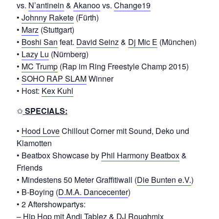
vs.
N’antinein
&
Akanoo
vs.
Change19
•
Johnny Rakete
(Fürth)
•
Marz
(Stuttgart)
•
Boshi San
feat.
David Seinz
&
Dj Mic E
(München)
•
Lazy Lu
(Nürnberg)
•
MC Trump
(Rap im Ring Freestyle Champ 2015)
•
SOHO RAP SLAM
Winner
• Host:
Kex Kuhl
✩
SPECIALS:
•
Hood Love
Chillout Corner mit Sound, Deko und
Klamotten
• Beatbox Showcase by
Phil Harmony Beatbox
&
Friends
• Mindestens 50 Meter Graffitiwall (
Die Bunten e.V.
)
• B-Boying (
D.M.A. Dancecenter
)
• 2 Aftershowpartys:
– Hip Hop mit
Andi Tablez
&
DJ Roughmix